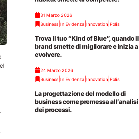
31 Marzo 2026
|
|
|
Business
In Evidenza
Innovation
Polis
Trova il tuo “Kind of Blue”, quando il
brand smette di migliorare e inizia a
evolvere.
o
el
24 Marzo 2026
|
|
|
Business
In Evidenza
Innovation
Polis
La progettazione del modello di
business come premessa all’analisi
dei processi.
.
i