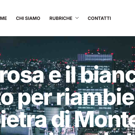
OME
CHI SIAMO
RUBRICHE
CONTATTI
 rosa e il bia
o per riambie
ietra di Mont