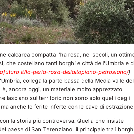
ione calcarea compatta l’ha resa, nei secoli, un ottim
osi, che costellano tanti borghi e città dell’Umbria e d
afuturo.it/la-perla-rosa-dellaltopiano-petrosiano/
)
l’Umbria, collega la parte bassa della Media valle del
è, ancora oggi, un materiale molto apprezzato
 che lasciano sul territorio non sono solo quelli degli
 ma anche le ferite inferte con le cave di estrazione
 con la storia più controversa. Quella che insiste
del paese di San Terenziano, il principale tra i borgh