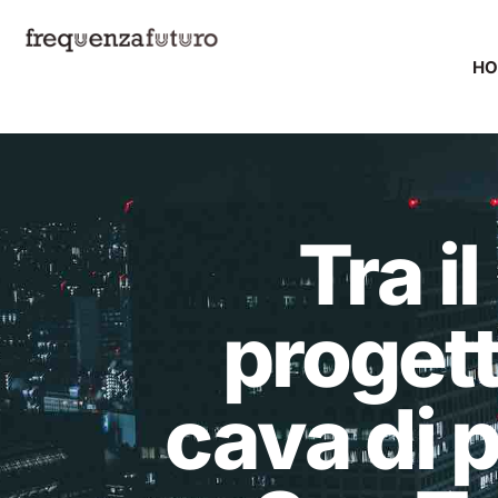
H
Tra il
progett
cava di p