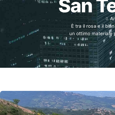
San Te
An
È tra il rosa e il b
un ottimo materiale pe