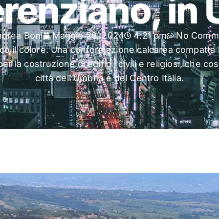
renziano, in
drea Boni
Maggio 29, 2024
4:21 pm
No Comm
ianco il colore. Una conformazione calcarea compatta l
r la costruzione di edifici, civili e religiosi, che co
città dell’Umbria e del Centro Italia.