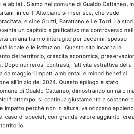
i e abitati. Siamo nel comune di Gualdo Cattaneo, i
tani, in cui l’ Altopiano si inserisce, che vede
pracitata, e cioè Grutti, Barattano e Le Torri. La stor
esenta un capitolo significativo ma controverso nell
tività umana hanno interagito per decenni, spesso
tà locale e le istituzioni. Questo sito incarna la
mento del territorio, crescita economica, preservazio
. Dopo numerosi contrasti, l’attività estrattiva della
ta da maggiori impatti ambientali e minori benefici
one all’inizio del 2024. Questo epilogo è stato
el Comune di Gualdo Cattaneo, dimostrando un raro m
Nel frattempo, si continua giustamente a sostenere
re impatto perché non in altura, valorizzano appieno
nel caso di specie), con grande valore aggiunto cre
erritorio.