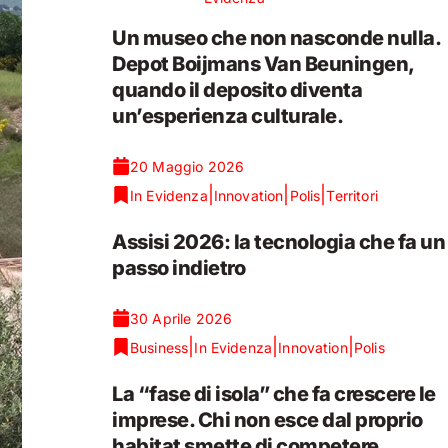
Un museo che non nasconde nulla.
Depot Boijmans Van Beuningen,
quando il deposito diventa
un’esperienza culturale.
20 Maggio 2026
|
|
|
In Evidenza
Innovation
Polis
Territori
Assisi 2026: la tecnologia che fa un
passo indietro
30 Aprile 2026
|
|
|
Business
In Evidenza
Innovation
Polis
La “fase di isola” che fa crescere le
imprese. Chi non esce dal proprio
habitat smette di competere.