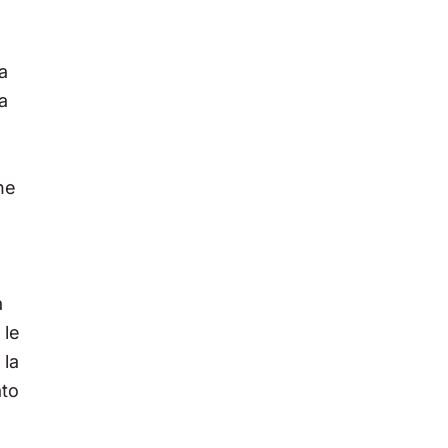
n
ia
a
ne
a
 le
 la
ato