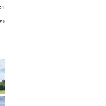
ori
ema