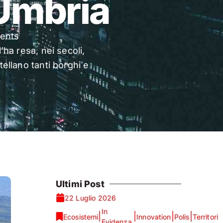
 Umbria
ents
’ha resa, nei secoli,
stellano tanti borghi e
Ultimi Post
22 Luglio 2026
In
|
|
|
|
Ecosistemi
Innovation
Polis
Territori
Evidenza