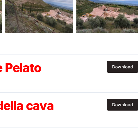
e Pelato
Download
della cava
Download