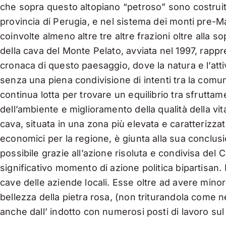
che sopra questo altopiano “petroso” sono costruit
provincia di Perugia, e nel sistema dei monti pre-Mar
coinvolte almeno altre tre altre frazioni oltre alla so
della cava del Monte Pelato, avviata nel 1997, rappr
cronaca di questo paesaggio, dove la natura e l’at
senza una piena condivisione di intenti tra la comuni
continua lotta per trovare un equilibrio tra sfrutta
dell’ambiente e miglioramento della qualità della vita
cava, situata in una zona più elevata e caratterizza
economici per la regione, è giunta alla sua conclusi
possibile grazie all’azione risoluta e condivisa d
significativo momento di azione politica bipartisan.
cave delle aziende locali. Esse oltre ad avere mino
bellezza della pietra rosa, (non triturandola come 
anche dall’ indotto con numerosi posti di lavoro sul t