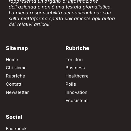
rappresenta un organo di informazione
dell’azienda e non è
una testata giornalistica.
La piena responsabilità dei contenuti caricati
sulla piattaforma spetta unicamente
agli
a
utori
dei
relativi
articol
i
.
Sitemap
Rubriche
Home
Territori
Chi siamo
Business
Rubriche
Healthcare
Contatti
Polis
Newsletter
Innovation
Ecosistemi
Social
Facebook