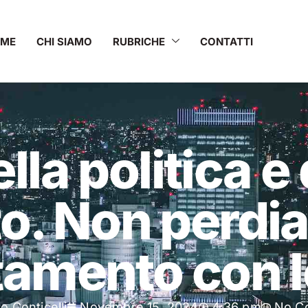
OME
CHI SIAMO
RUBRICHE
CONTATTI
lla politica e 
to. Non perdi
amento con l
o Conticelli
Novembre 15, 2024
4:36 pm
No C