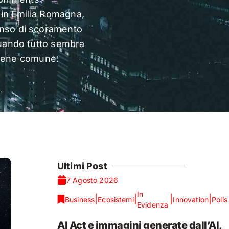
 in Emilia Romagna,
senso di scoramento
quando tutto sembra
l bene comune.
Ultimi Post
7 Agosto 2026
In
|
|
|
|
Business
Ecosistemi
Innovation
Polis
Evidenza
AI Act e immagini generate dall’AI,