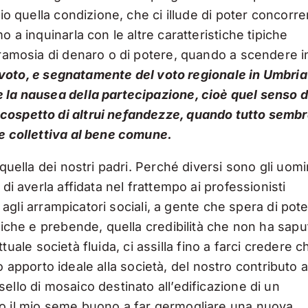
io quella condizione, che ci illude di poter concorre
 a inquinarla con le altre caratteristiche tipiche
bramosia di denaro o di potere, quando a scendere i
n voto, e segnatamente del voto regionale in Umbria
 la nausea della partecipazione, cioè quel senso d
 cospetto di altrui nefandezze, quando tutto semb
ne collettiva al bene comune.
quella dei nostri padri. Perché diversi sono gli uomi
di averla affidata nel frattempo ai professionisti
, agli arrampicatori sociali, a gente che spera di pote
riche e prebende, quella credibilità che non ha sapu
attuale società fluida, ci assilla fino a farci credere c
tro apporto ideale alla società, del nostro contributo a
ello di mosaico destinato all’edificazione di un
to il mio seme buono a far germogliare una nuova