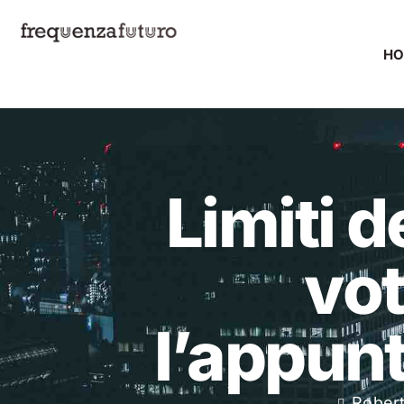
H
Limiti de
vo
l’appunt
Robert