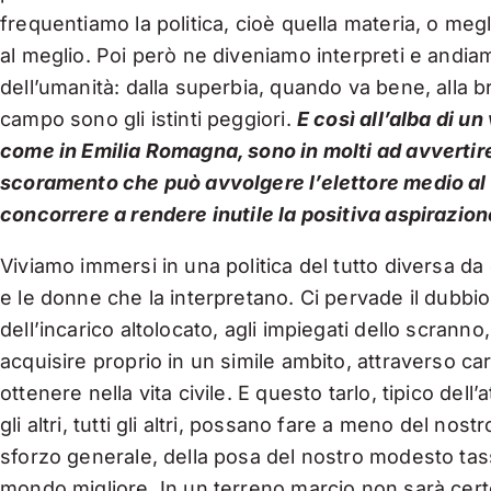
frequentiamo la politica, cioè quella materia, o megl
al meglio. Poi però ne diveniamo interpreti e andiamo
dell’umanità: dalla superbia, quando va bene, alla 
campo sono gli istinti peggiori.
E così all’alba di u
come in Emilia Romagna, sono in molti ad avvertire
scoramento che può avvolgere l’elettore medio al
concorrere a rendere inutile la positiva aspirazio
Viviamo immersi in una politica del tutto diversa da 
e le donne che la interpretano. Ci pervade il dubbio 
dell’incarico altolocato, agli impiegati dello scranno
acquisire proprio in un simile ambito, attraverso ca
ottenere nella vita civile. E questo tarlo, tipico dell’
gli altri, tutti gli altri, possano fare a meno del nos
sforzo generale, della posa del nostro modesto tass
mondo migliore. In un terreno marcio non sarà cer