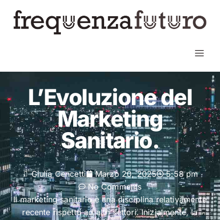
L’Evoluzione del
Marketing
Sanitario.
Giulia Cencetti
Marzo 20, 2025
5:58 pm
No Comments
Il marketing sanitario è una disciplina relativamente
recente rispetto ad altri settori. Inizialmente, la