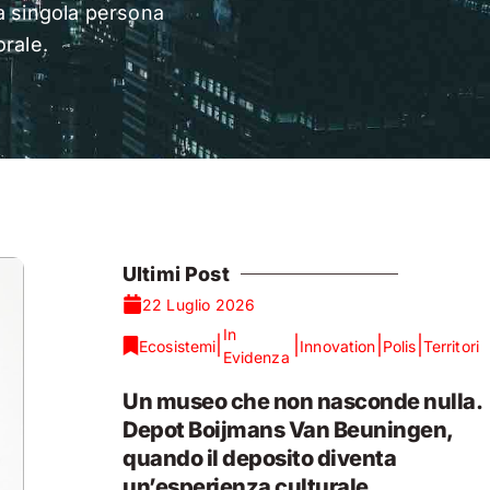
 la singola persona
orale.
Ultimi Post
22 Luglio 2026
In
|
|
|
|
Ecosistemi
Innovation
Polis
Territori
Evidenza
Un museo che non nasconde nulla.
Depot Boijmans Van Beuningen,
quando il deposito diventa
un’esperienza culturale.