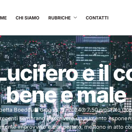
OME
CHI SIAMO
RUBRICHE
CONTATTI
Lucifero e il 
bene e male
abetta Boeddu
Giugno 12, 2024
7:50 pm
No Co
più recenti sembrano descrivere un aumento esponenz
mente improvviso e inaspettato, mettono in atto c