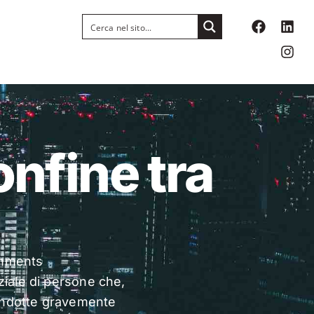
confine tra
mments
iale di persone che,
ondotte gravemente