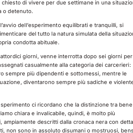
u chiesto di vivere per due settimane in una situazi
ia o detenuto.
’avvio dell’esperimento equilibrati e tranquilli, si
dimenticare del tutto la natura simulata della situazi
ropria condotta abituale.
ordici giorni, venne interrotta dopo sei giorni per
assegnati casualmente alla categoria dei carcerieri:
nnero sempre più dipendenti e sottomessi, mentre le
iduazione, diventarono sempre più sadiche e violent
esperimento ci ricordano che la distinzione tra bene
amo chiara e invalicabile, quindi, è molto più
i, ampiamente descritti dalla cronaca nera con detta
i, non sono in assoluto disumani o mostruosi, bens