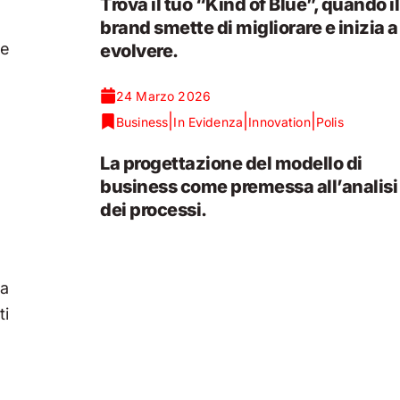
Trova il tuo “Kind of Blue”, quando il
brand smette di migliorare e inizia a
se
evolvere.
24 Marzo 2026
|
|
|
Business
In Evidenza
Innovation
Polis
La progettazione del modello di
business come premessa all’analisi
dei processi.
ma
ti