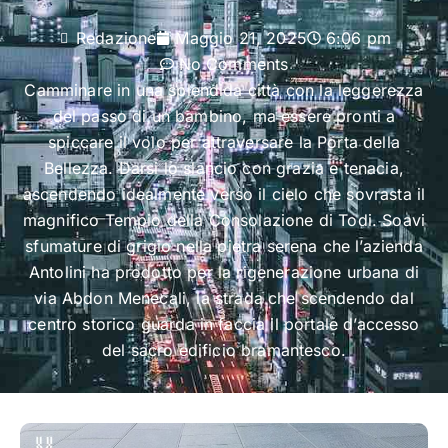
Redazione
Maggio 21, 2025
6:06 pm
No Comments
Camminare in una splendida città con la leggerezza
del passo di un bambino, ma essere pronti a
spiccare il volo per attraversare la Porta della
Bellezza. Darsi lo slancio con grazia e tenacia,
ascendendo idealmente verso il cielo che sovrasta il
magnifico Tempio della Consolazione di Todi. Soavi
sfumature di grigio nella pietra serena che l’azienda
Antolini ha prodotto per la rigenerazione urbana di
via Abdon Menecali, la strada che scendendo dal
centro storico guarda in faccia il portale d’accesso
del sacro edificio bramantesco.