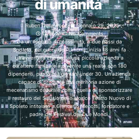
di umanità
Ruben Della Rocca
Gennaio 29, 2025
12:21 am
No Comments
Da un negozio di prossimità, a due passi da
Spoleto, nel cuore dell’Umbria, inizia 18 anni fa
un’avventura che porta una piccola azienda a
carattere familiare a divenire una realtà con 180
dipendenti, per lo più giovani under 30. Un’azienda
capace di produrre una meritoria azione di
mecenatismo culturale come quella di sponsorizzare
il restauro del Sipario dello storico Teatro Nuovo di
Spoleto intitolato a Giancarlo Menotti, fondatore e
padre del Festival dei Due Mondi.