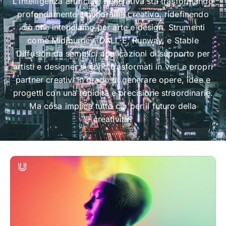
L’intelligenza artificiale generativa sta trasformando
profondamente il panorama creativo, ridefinendo
ciò che intendiamo per arte e design. Strumenti
come Midjourney, DALL·E, Runway, e Stable
Diffusion da semplici applicazioni di supporto per
artisti e designer si sono trasformati in veri e propri
partner creativi in grado di generare opere, idee e
progetti con una rapidità e precisione straordinarie.
Ma cosa implica tutto ciò per il futuro della
creatività?