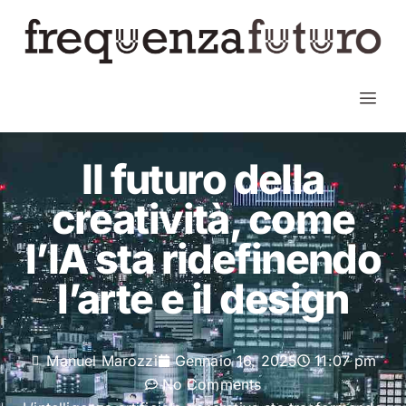
Il futuro della
creatività, come
l’IA sta ridefinendo
l’arte e il design
Manuel Marozzi
Gennaio 16, 2025
11:07 pm
No Comments