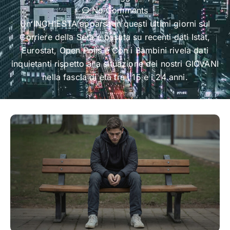
No Comments
Un’INCHIESTA apparsa in questi ultimi giorni sul
Corriere della Sera e basata su recenti dati Istat,
Eurostat, Open Polis e Con i Bambini rivela dati
inquietanti rispetto alla situazione dei nostri GIOVANI
nella fascia di età tra i 15 e i 24 anni.