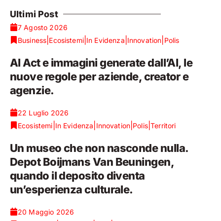
Ultimi Post
7 Agosto 2026
|
|
|
|
Business
Ecosistemi
In Evidenza
Innovation
Polis
AI Act e immagini generate dall’AI, le
nuove regole per aziende, creator e
agenzie.
22 Luglio 2026
|
|
|
|
Ecosistemi
In Evidenza
Innovation
Polis
Territori
Un museo che non nasconde nulla.
Depot Boijmans Van Beuningen,
quando il deposito diventa
un’esperienza culturale.
20 Maggio 2026