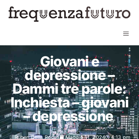
Giovani e
depressione –
Dammi tre parole:
Inchiesta – giovani
– depressione
Ruben Della Rocca
Maggio 11, 2024
4:13 pm