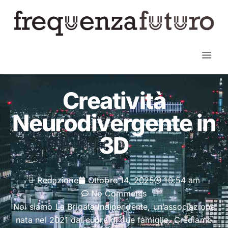
Creatività
Neurodivergente in
3D
Redazione
Ottobre 14, 2025
10:54 am
No Comments
Noi siamo La Brigata Indipendente, un’associazione
nata nel 2021 dal cuore di due famiglie. Crediamo