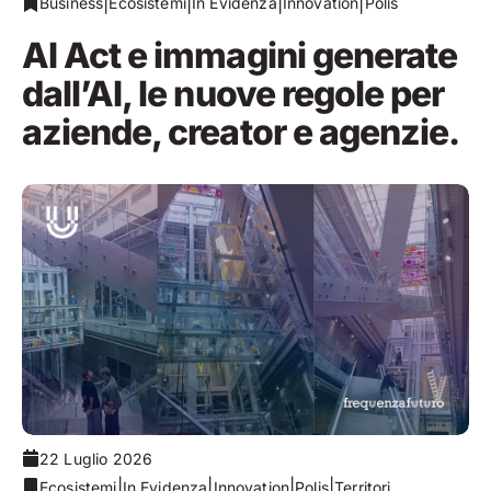
|
|
|
|
Business
Ecosistemi
In Evidenza
Innovation
Polis
AI Act e immagini generate
dall’AI, le nuove regole per
aziende, creator e agenzie.
22 Luglio 2026
|
|
|
|
Ecosistemi
In Evidenza
Innovation
Polis
Territori