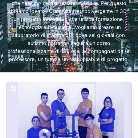
che nessuno debba restare invisibile. Per questo
abbiamo ideato “Creatività Neurodivergente in 3D”,
un progetto innovativo che unisce formazione,
tecnologia e inclusione. Vogliamo creare un
laboratorio di stampa 3D, dove sei giovani con
autismo potranno seguire un corso
professionalizzante di 130 ore, accompagnati da un
professore, un tutor e un responsabile di progetto.