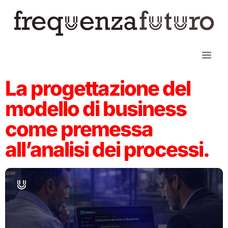
La progettazione del
modello di business
come premessa
all’analisi dei processi.