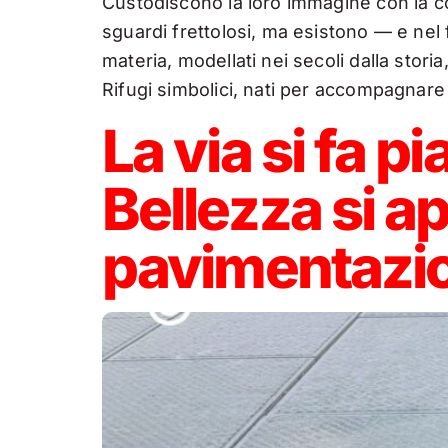
Custodiscono la loro immagine con la co
sguardi frettolosi, ma esistono — e nel f
materia, modellati nei secoli dalla stori
Rifugi simbolici, nati per accompagnare 
La via si fa p
Bellezza si ap
pavimentazio