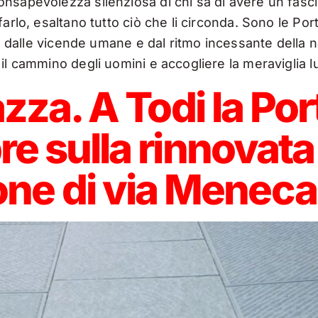
nsapevolezza silenziosa di chi sa di avere un fasc
arlo, esaltano tutto ciò che li circonda. Sono le Por
a, dalle vicende umane e dal ritmo incessante della n
il cammino degli uomini e accogliere la meraviglia lu
iazza. A Todi la Por
re sulla rinnovata
ne di via Menecal