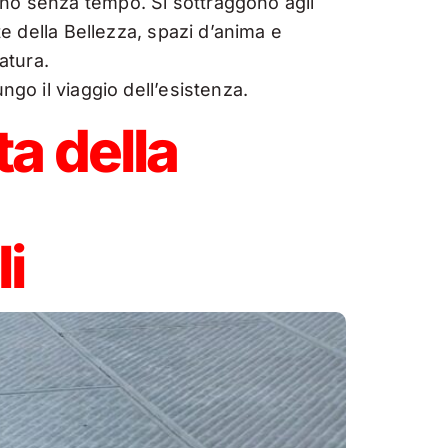
ino senza tempo. Si sottraggono agli
te della Bellezza, spazi d’anima e
atura.
ngo il viaggio dell’esistenza.
ta della
i