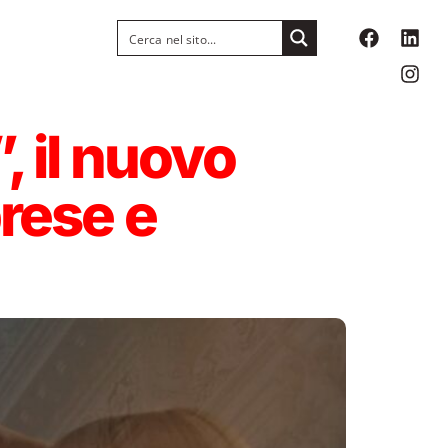
, il nuovo
prese e