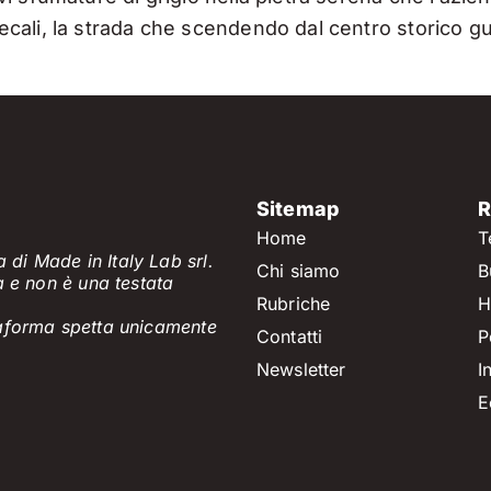
ali, la strada che scendendo dal centro storico gua
Sitemap
R
Home
T
 di Made in Italy Lab srl.
Chi siamo
B
a e non è
una testata
Rubriche
H
ttaforma spetta unicamente
Contatti
P
Newsletter
I
E