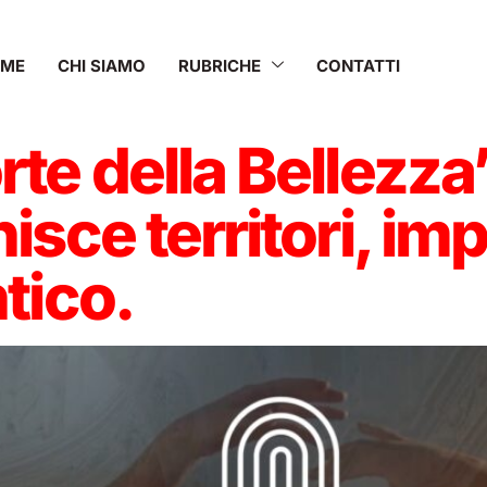
OME
CHI SIAMO
RUBRICHE
CONTATTI
te della Bellezza”
isce territori, im
tico.