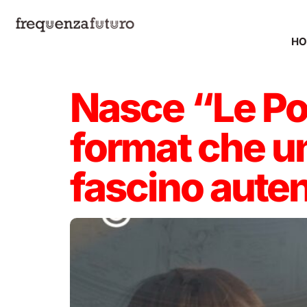
H
Nasce “Le Por
format che un
fascino auten