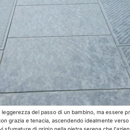
 leggerezza del passo di un bambino, ma essere pron
o con grazia e tenacia, ascendendo idealmente verso i
 sfumature di grigio nella pietra serena che l’azien