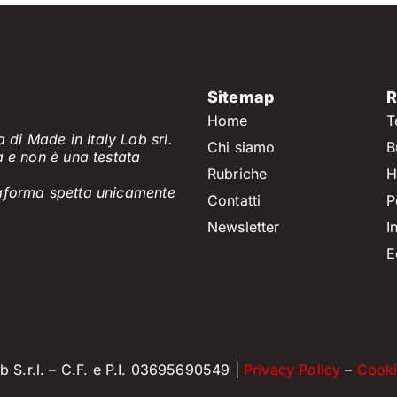
Sitemap
R
Home
T
 di Made in Italy Lab srl.
Chi siamo
B
a e non è
una testata
Rubriche
H
ttaforma spetta unicamente
Contatti
P
Newsletter
I
E
 S.r.l. – C.F. e P.I. 03695690549 |
Privacy Policy
–
Cooki