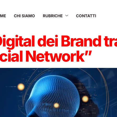
OME
CHI SIAMO
RUBRICHE
CONTATTI
igital dei Brand t
cial Network”