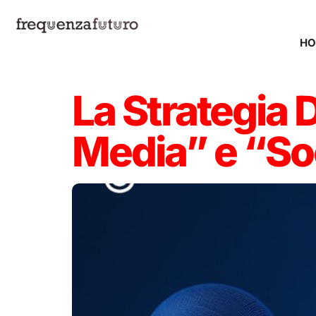
H
La Strategia D
Media” e “So