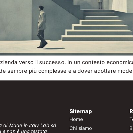
 azienda verso il successo. In un contesto economico
ide sempre più complesse e a dover adottare modelli 
Sitemap
R
Home
T
 di Made in Italy Lab srl.
Chi siamo
B
a e non è
una testata