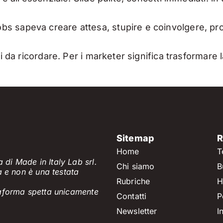
s sapeva creare attesa, stupire e coinvolgere, pro
li da ricordare. Per i marketer significa trasformare 
Sitemap
R
Home
T
 di Made in Italy Lab srl.
Chi siamo
B
a e non è
una testata
Rubriche
H
ttaforma spetta unicamente
Contatti
P
Newsletter
I