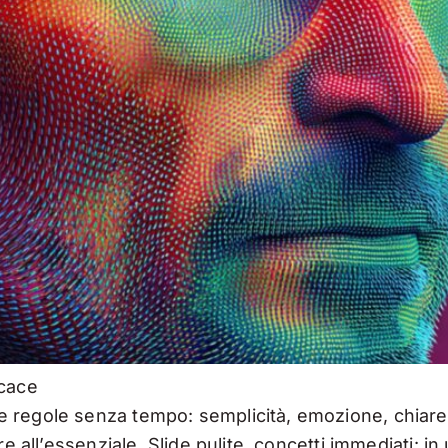
icace
e regole senza tempo: semplicità, emozione, chiare
re all’essenziale. Slide pulite, concetti immediati: in