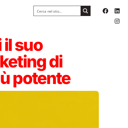
il suo
rketing di
iù potente