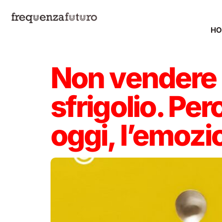
H
Non vendere l
sfrigolio. Per
oggi, l’emozi