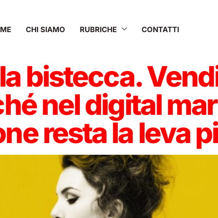
OME
CHI SIAMO
RUBRICHE
CONTATTI
a bistecca. Vendi 
ché nel digital ma
one resta la leva p