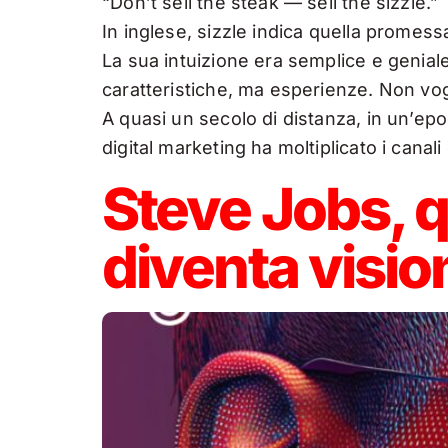
“Don’t sell the steak — sell the sizzle.”
In inglese, sizzle indica quella promess
La sua intuizione era semplice e genia
caratteristiche, ma esperienze. Non vogl
A quasi un secolo di distanza, in un’epo
digital marketing ha moltiplicato i cana
Steve Jobs, 
diventa visio