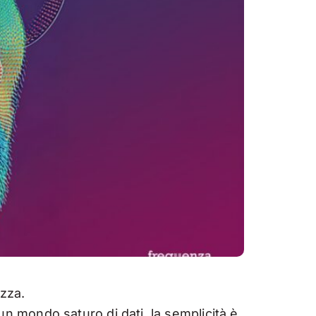
zza.
 un mondo saturo di dati, la semplicità è