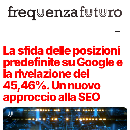
La sfida delle posizioni
predefinite su Google e
la rivelazione del
45,46%. Un nuovo
approccio alla SEO