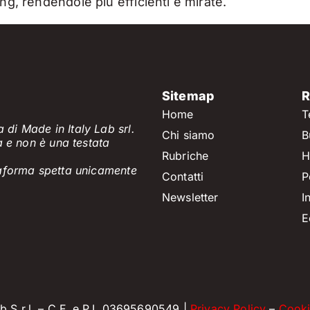
ng, rendendole più efficienti e mirate.
Sitemap
R
Home
T
 di Made in Italy Lab srl.
Chi siamo
B
a e non è
una testata
Rubriche
H
ttaforma spetta unicamente
Contatti
P
Newsletter
I
E
 S.r.l. – C.F. e P.I. 03695690549 |
Privacy Policy
–
Cooki