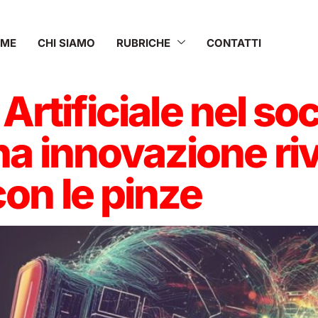
OME
CHI SIAMO
RUBRICHE
CONTATTI
 Artificiale nel soc
a innovazione ri
on le pinze