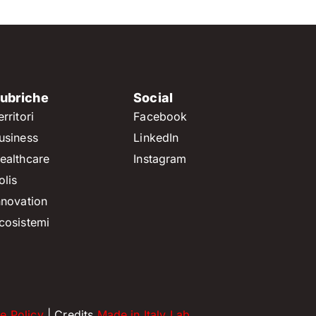
ubriche
Social
erritori
Facebook
usiness
LinkedIn
ealthcare
Instagram
olis
nnovation
cosistemi
e Policy
| Credits
Made in Italy Lab