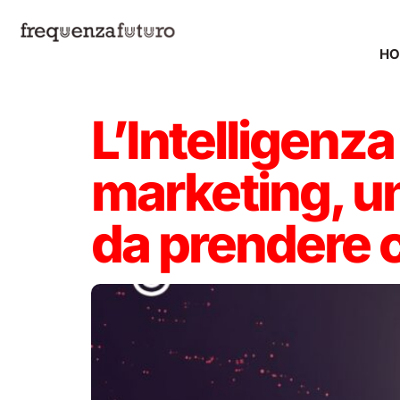
H
L’Intelligenza
marketing, un
da prendere c