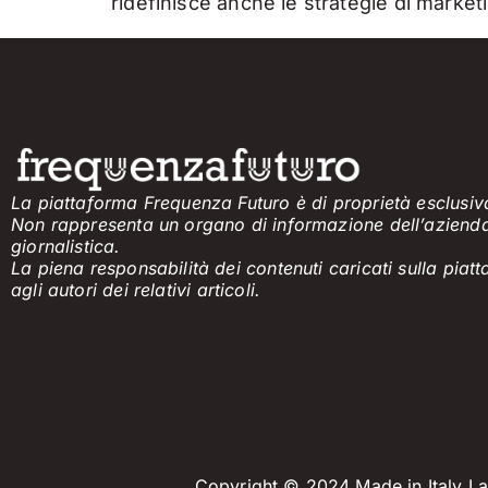
ridefinisce anche le strategie di marketi
La piattaforma Frequenza Futuro è di proprietà esclusiva
Non rappresenta un organo di informazione
dell’aziend
giornalistica.
La piena responsabilità dei contenuti caricati sulla pia
agli
a
utori dei
relativi
articol
i
.
Copyright © 2024 Made in Italy Lab